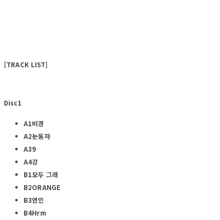
[TRACK LIST]
Disc1
A1비경
A2눈동자
A39
A4강
B1모두 그래
B2ORANGE
B3연인
B4Hrm