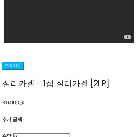
구매하기
실리카겔 - 1집 실리카겔 [2LP]
46,000원
추가 금액
수량