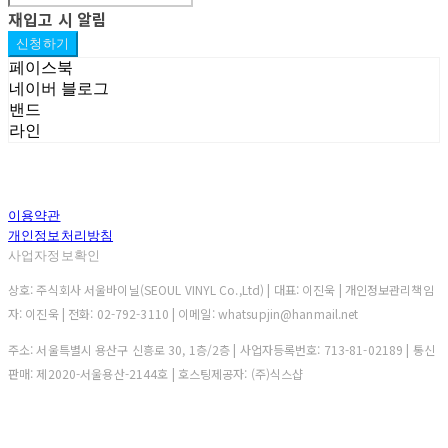
재입고 시 알림
신청하기
페이스북
네이버 블로그
밴드
라인
이용약관
개인정보처리방침
사업자정보확인
상호: 주식회사 서울바이닐(SEOUL VINYL Co.,Ltd) | 대표: 이진욱 | 개인정보관리책임
자: 이진욱 | 전화: 02-792-3110 | 이메일: whatsupjin@hanmail.net
주소: 서울특별시 용산구 신흥로 30, 1층/2층 | 사업자등록번호:
713-81-02189
| 통신
판매:
제2020-서울용산-2144호
| 호스팅제공자: (주)식스샵