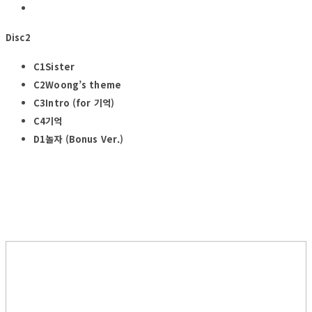
Disc2
C1Sister
C2Woong’s theme
C3Intro (for 기억)
C4기억
D1놀자 (Bonus Ver.)