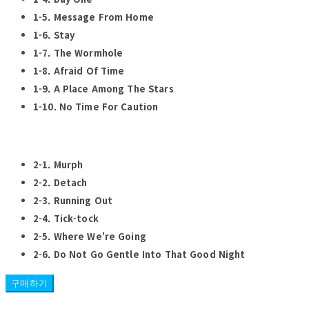
1-5. Message From Home
1-6. Stay
1-7. The Wormhole
1-8. Afraid Of Time
1-9. A Place Among The Stars
1-10. No Time For Caution
2-1. Murph
2-2. Detach
2-3. Running Out
2-4. Tick-tock
2-5. Where We're Going
2-6. Do Not Go Gentle Into That Good Night
구매하기