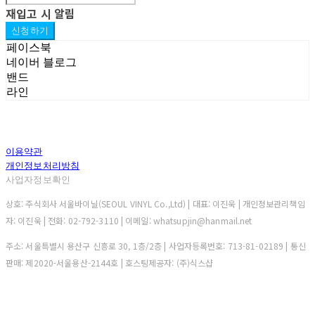
재입고 시 알림
신청하기
페이스북
네이버 블로그
밴드
라인
이용약관
개인정보처리방침
사업자정보확인
상호: 주식회사 서울바이닐(SEOUL VINYL Co.,Ltd) | 대표: 이진욱 | 개인정보관리책임
자: 이진욱 | 전화: 02-792-3110 | 이메일: whatsupjin@hanmail.net
주소: 서울특별시 용산구 신흥로 30, 1층/2층 | 사업자등록번호:
713-81-02189
| 통신
판매:
제2020-서울용산-2144호
| 호스팅제공자: (주)식스샵