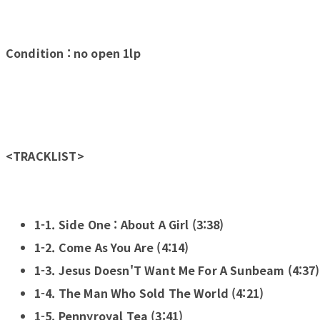
Condition : no open 1lp
<TRACKLIST>
1-1. Side One : About A Girl (3:38)
1-2. Come As You Are (4:14)
1-3. Jesus Doesn'T Want Me For A Sunbeam (4:37)
1-4. The Man Who Sold The World (4:21)
1-5. Pennyroyal Tea (3:41)