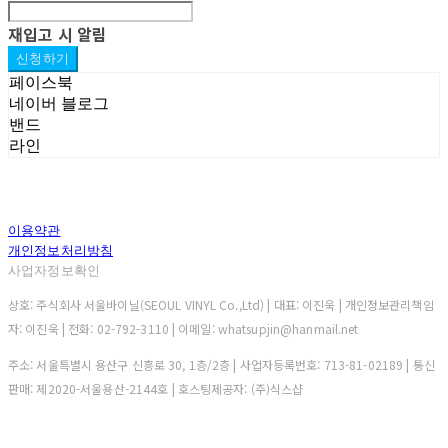
재입고 시 알림
신청하기
페이스북
네이버 블로그
밴드
라인
이용약관
개인정보처리방침
사업자정보확인
상호: 주식회사 서울바이닐(SEOUL VINYL Co.,Ltd) | 대표: 이진욱 | 개인정보관리책임
자: 이진욱 | 전화: 02-792-3110 | 이메일: whatsupjin@hanmail.net
주소: 서울특별시 용산구 신흥로 30, 1층/2층 | 사업자등록번호:
713-81-02189
| 통신
판매:
제2020-서울용산-2144호
| 호스팅제공자: (주)식스샵