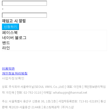
-
재입고 시 알림
신청하기
페이스북
네이버 블로그
밴드
라인
이용약관
개인정보처리방침
사업자정보확인
상호: 주식회사 서울바이닐(SEOUL VINYL Co.,Ltd) | 대표: 이진욱 | 개인정보관리책임
자: 이진욱 | 전화: 02-792-3110 | 이메일: whatsupjin@hanmail.net
주소: 서울특별시 용산구 신흥로 30, 1층/2층 | 사업자등록번호:
713-81-02189
| 통신
판매:
제2020-서울용산-2144호
| 호스팅제공자: (주)식스샵