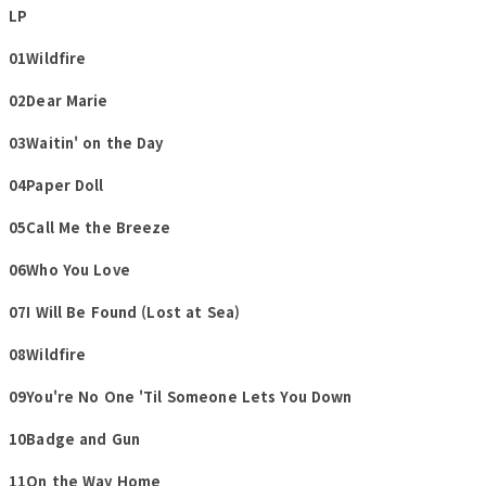
LP
01Wildfire
02Dear Marie
03Waitin' on the Day
04Paper Doll
05Call Me the Breeze
06Who You Love
07I Will Be Found (Lost at Sea)
08Wildfire
09You're No One 'Til Someone Lets You Down
10Badge and Gun
11On the Way Home