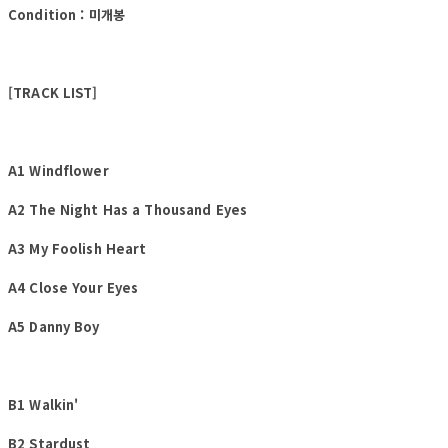
Condition : 미개봉
[TRACK LIST]
A1 Windflower
A2 The Night Has a Thousand Eyes
A3 My Foolish Heart
A4 Close Your Eyes
A5 Danny Boy
B1 Walkin'
B2 Stardust