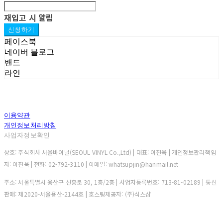
재입고 시 알림
신청하기
페이스북
네이버 블로그
밴드
라인
이용약관
개인정보처리방침
사업자정보확인
상호: 주식회사 서울바이닐(SEOUL VINYL Co.,Ltd) | 대표: 이진욱 | 개인정보관리책임
자: 이진욱 | 전화: 02-792-3110 | 이메일: whatsupjin@hanmail.net
주소: 서울특별시 용산구 신흥로 30, 1층/2층 | 사업자등록번호:
713-81-02189
| 통신
판매:
제2020-서울용산-2144호
| 호스팅제공자: (주)식스샵