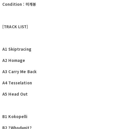
Condition : 미개봉
[TRACK LIST]
A1 Skiptracing
A2 Homage
A3 Carry Me Back
A4 Tesselation
A5 Head Out
B1 Kokopelli
B2 ?Whodunit?